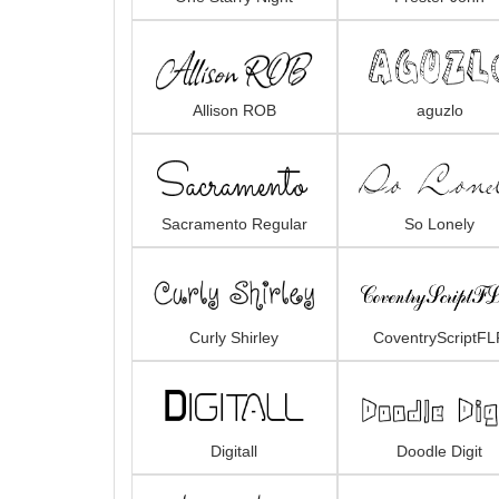
Allison ROB
aguzlo
Sacramento Regular
So Lonely
Curly Shirley
CoventryScriptFL
Digitall
Doodle Digit