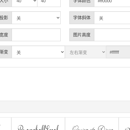
大小
字体颜色
投影
字体斜体
宽度
图片高度
渐变