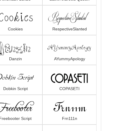
Cookies
RespectiveSlanted
Danzin
AYummyApology
Dobkin Script
COPASETI
Freebooter Script
Frn111n