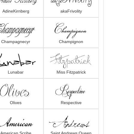
AdineKirnberg
akaFrivolity
Champagnecyr
Champignon
Lunabar
Miss Fitzpatrick
Olives
Respective
American Scribe
Saint Andrews Queen