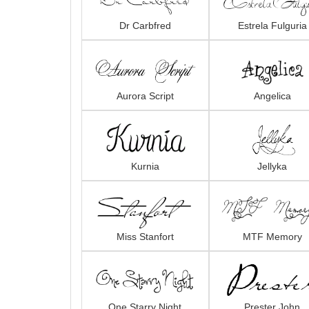
Dr Carbfred
Estrela Fulguria
Aurora Script
Angelica
Kurnia
Jellyka
Miss Stanfort
MTF Memory
One Starry Night
Prester John