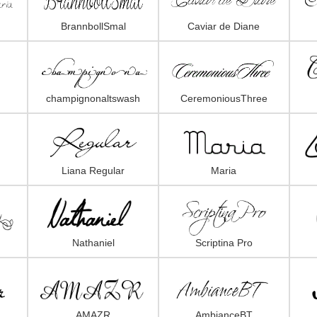
BrannbollSmal
Caviar de Diane
champignonaltswash
CeremoniousThree
Liana Regular
Maria
Nathaniel
Scriptina Pro
AMAZR
AmbianceBT