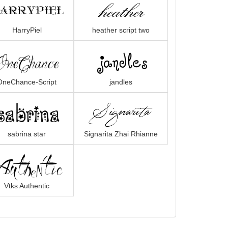
HarryPiel
heather script two
OneChance-Script
jandles
sabrina star
Signarita Zhai Rhianne
Vtks Authentic