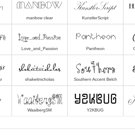
manbow clear
KunstlerScript
Love_and_Passion
Pantheon
r
shakeitnicholas
Southern Accent Belch
WaaibergSM
Y2KBUG