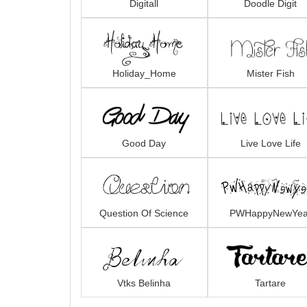
Digitall
Doodle Digit
Holiday_Home
Mister Fish
Good Day
Live Love Life
Question Of Science
PWHappyNewYea
Vtks Belinha
Tartare