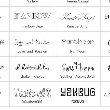
Gallery
Feena Casual
manbow clear
KunstlerScript
Love_and_Passion
Pantheon
r
shakeitnicholas
Southern Accent Belch
WaaibergSM
Y2KBUG