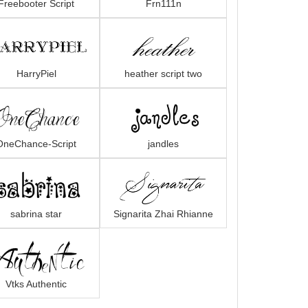
Freebooter Script
Frn111n
HarryPiel
heather script two
OneChance-Script
jandles
sabrina star
Signarita Zhai Rhianne
Vtks Authentic