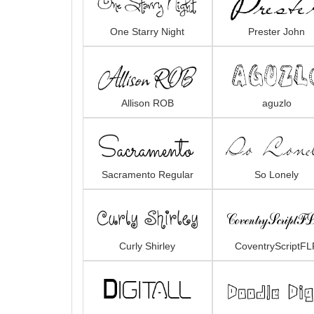
One Starry Night
Prester John
Allison ROB
aguzlo
Sacramento Regular
So Lonely
Curly Shirley
CoventryScriptFL