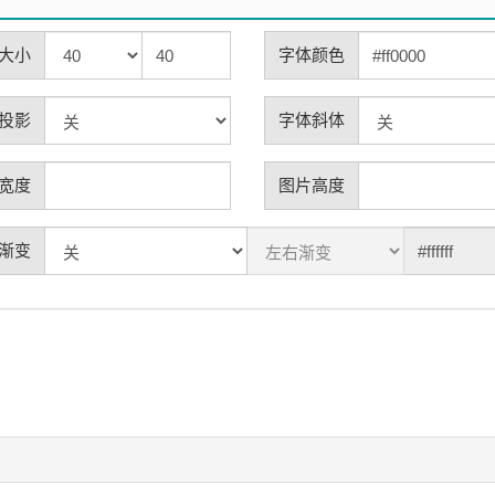
大小
字体颜色
投影
字体斜体
宽度
图片高度
渐变