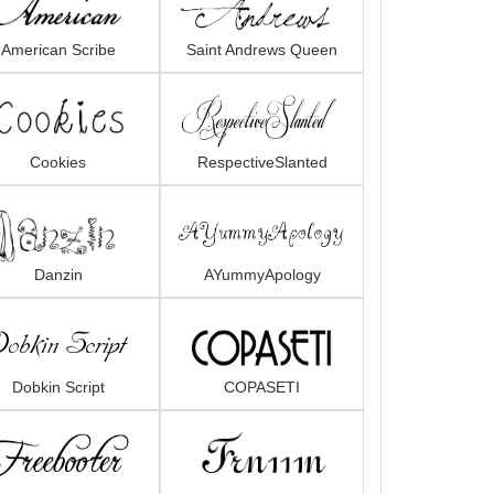
American Scribe
Saint Andrews Queen
Cookies
RespectiveSlanted
Danzin
AYummyApology
Dobkin Script
COPASETI