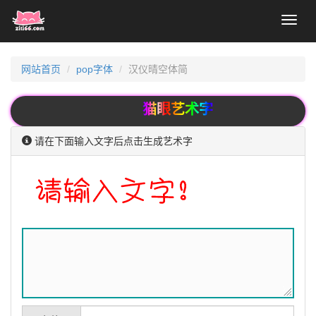
Toggl
naviga
网站首页
pop字体
汉仪晴空体简
猫眼艺术字
请在下面输入文字后点击生成艺术字