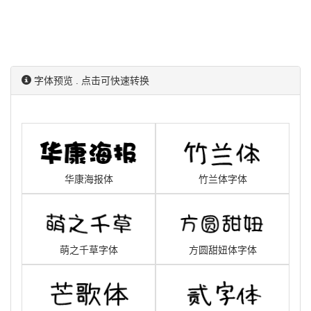
字体预览 . 点击可快速转换
华康海报体
竹兰体字体
萌之千草字体
方圆甜妞体字体