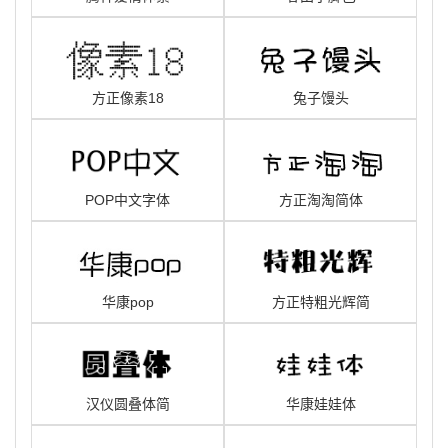
方正像素18
兔子馒头
POP中文字体
方正淘淘简体
华康pop
方正特粗光辉简
汉仪圆叠体简
华康娃娃体