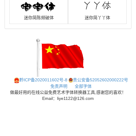
迷你简陈频破体
迷你简丫丫体
黔ICP备2020011602号-8
贵公安备52052602000222号
免责声明
全部字体
做最好用的在线公益免费艺术字体转换器工具,感谢您的喜欢！
Email：liye1122@126.com