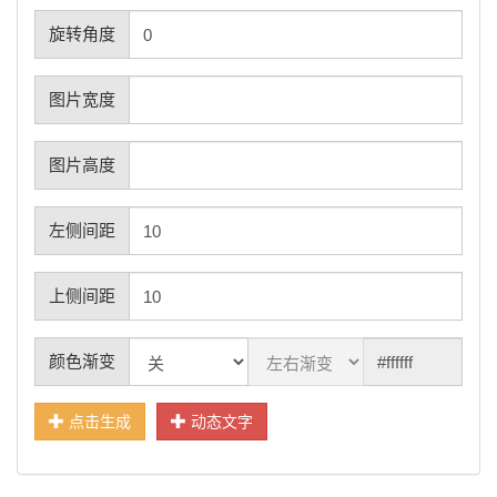
旋转角度
图片宽度
图片高度
左侧间距
上侧间距
颜色渐变
点击生成
动态文字