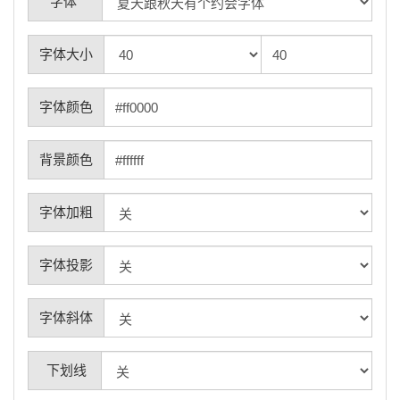
字体
字体大小
字体颜色
背景颜色
字体加粗
字体投影
字体斜体
下划线