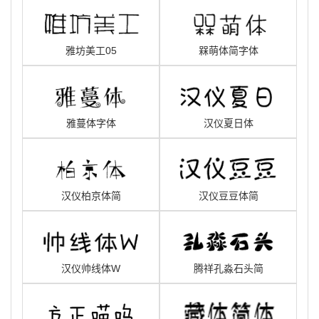
雅坊美工05
槑萌体简字体
雅蔓体字体
汉仪夏日体
汉仪柏京体简
汉仪豆豆体简
汉仪帅线体W
腾祥孔淼石头简