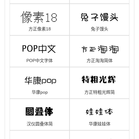
方正像素18
兔子馒头
POP中文字体
方正淘淘简体
华康pop
方正特粗光辉简
汉仪圆叠体简
华康娃娃体