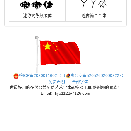
迷你简陈频破体
迷你简丫丫体
黔ICP备2020011602号-8
贵公安备52052602000222号
免责声明
全部字体
做最好用的在线公益免费艺术字体转换器工具,感谢您的喜欢！
Email：liye1122@126.com