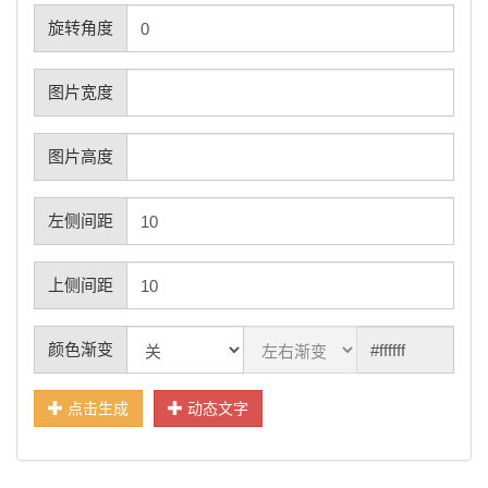
旋转角度
图片宽度
图片高度
左侧间距
上侧间距
颜色渐变
点击生成
动态文字