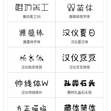
雅坊美工05
槑萌体简字体
雅蔓体字体
汉仪夏日体
汉仪柏京体简
汉仪豆豆体简
汉仪帅线体W
腾祥孔淼石头简