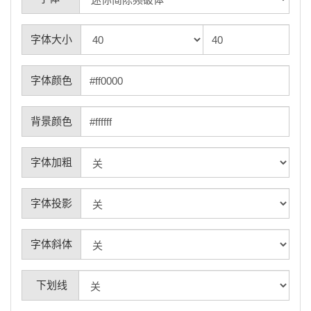
字体大小
字体颜色
背景颜色
字体加粗
字体投影
字体斜体
下划线