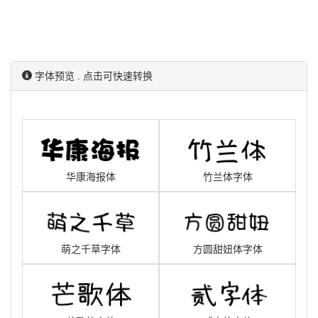
字体预览 . 点击可快速转换
华康海报体
竹兰体字体
萌之千草字体
方圆甜妞体字体