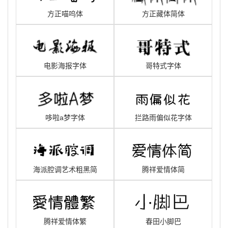
方正喵呜体
方正藏体简体
电影海报字体
哥特式字体
哆啦a梦字体
拦路雨偏似花字体
海派腔调艺术粗黑简
腾祥爱情体简
腾祥爱情体繁
春田小脚巴