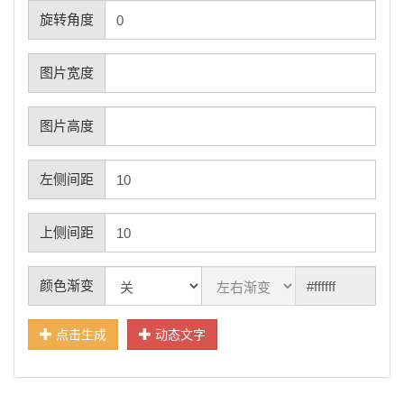
旋转角度
图片宽度
图片高度
左侧间距
上侧间距
颜色渐变
点击生成
动态文字