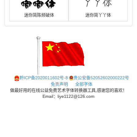
迷你简陈频破体
迷你简丫丫体
黔ICP备2020011602号-8
贵公安备52052602000222号
免责声明
全部字体
做最好用的在线公益免费艺术字体转换器工具,感谢您的喜欢！
Email：liye1122@126.com