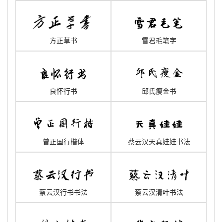
方正草书
雪君毛笔字
良怀行书
邱氏瘦金书
曾正国行楷体
蔡云汉天真娃娃书法
蔡云汉行书书法
蔡云汉清叶书法