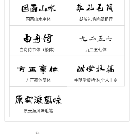
国画山水字体
胡敬礼毛笔简粗行
白舟侍书体（繁体）
九二五七体
方正豪体简体
字酷堂板桥体(个人非商
业)
原云涯风味毛笔