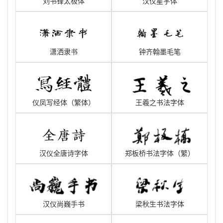
刘书锋太极体
汉仪星宇体
潇洒隶书
钟齐翰墨毛笔
仪凤写经体（繁体）
王羲之书法字体
汉仪全唐诗字体
郑板桥书法字体（繁）
汉仪尚巍手书
梁秋生书法字体