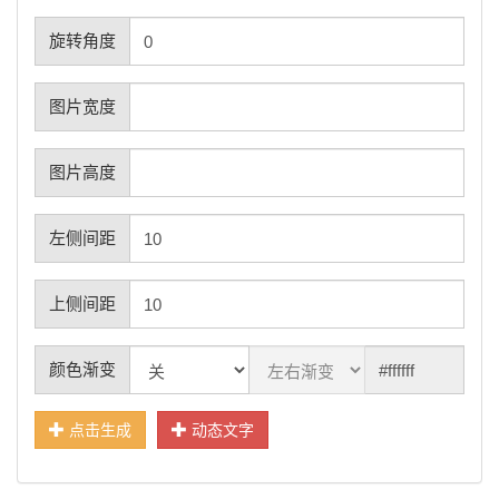
旋转角度
图片宽度
图片高度
左侧间距
上侧间距
颜色渐变
点击生成
动态文字