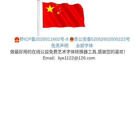
黔ICP备2020011602号-8
贵公安备52052602000222号
免责声明
全部字体
做最好用的在线公益免费艺术字体转换器工具,感谢您的喜欢！
Email：liye1122@126.com