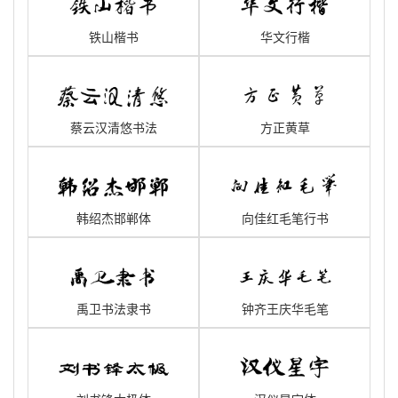
铁山楷书
华文行楷
蔡云汉清悠书法
方正黄草
韩绍杰邯郸体
向佳红毛笔行书
禹卫书法隶书
钟齐王庆华毛笔