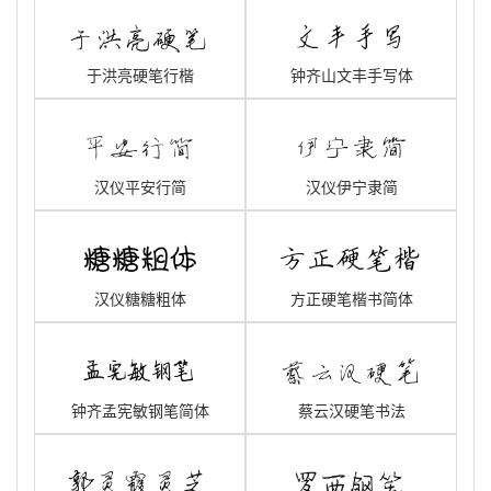
于洪亮硬笔行楷
钟齐山文丰手写体
汉仪平安行简
汉仪伊宁隶简
汉仪糖糖粗体
方正硬笔楷书简体
钟齐孟宪敏钢笔简体
蔡云汉硬笔书法