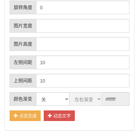
旋转角度
图片宽度
图片高度
左侧间距
上侧间距
颜色渐变
点击生成
动态文字