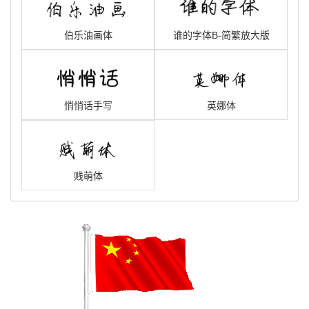
伯乐油画体
谁的字体B-简繁放大版
悄悄话手写
英娜体
贱萌体