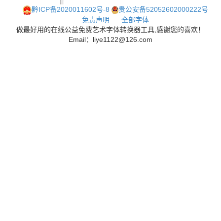
黔ICP备2020011602号-8
贵公安备52052602000222号
免责声明
全部字体
做最好用的在线公益免费艺术字体转换器工具,感谢您的喜欢！
Email：liye1122@126.com