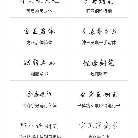
郭灵霞灵芝体
罗西钢笔行楷
方正启体简体
钟齐吴嘉睿手写体
胭脂草书
铚谦钢笔
钟齐余好建行艺体
书体坊安景臣钢笔行书
书体坊郭小语钢笔楷体
方正瘦金书