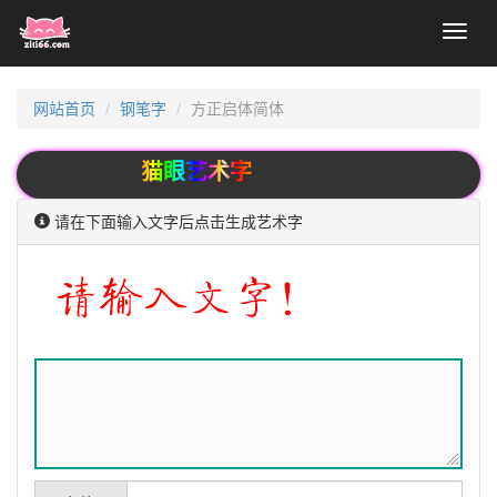
Toggl
naviga
网站首页
钢笔字
方正启体简体
猫眼艺术字
请在下面输入文字后点击生成艺术字