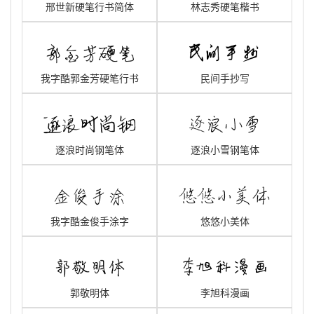
邢世新硬笔行书简体
林志秀硬笔楷书
我字酷郭金芳硬笔行书
民间手抄写
逐浪时尚钢笔体
逐浪小雪钢笔体
我字酷金俊手涂字
悠悠小美体
郭敬明体
李旭科漫画