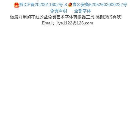
黔ICP备2020011602号-8
贵公安备52052602000222号
免责声明
全部字体
做最好用的在线公益免费艺术字体转换器工具,感谢您的喜欢！
Email：liye1122@126.com