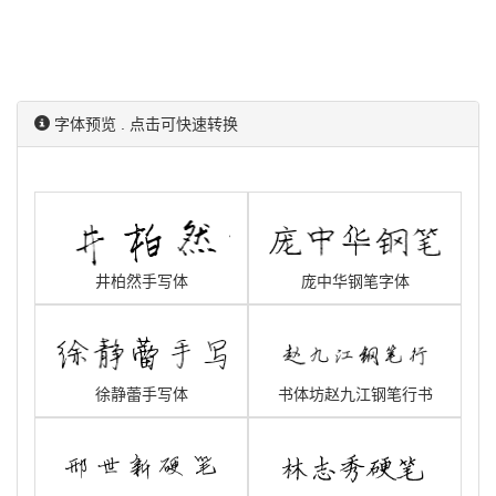
字体预览 . 点击可快速转换
井柏然手写体
庞中华钢笔字体
徐静蕾手写体
书体坊赵九江钢笔行书