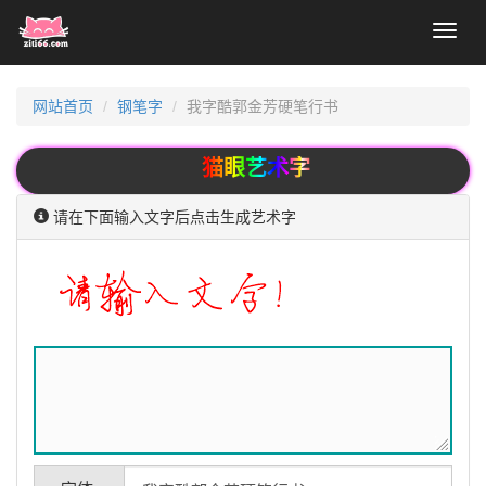
Toggl
naviga
网站首页
钢笔字
我字酷郭金芳硬笔行书
猫眼艺术字
请在下面输入文字后点击生成艺术字