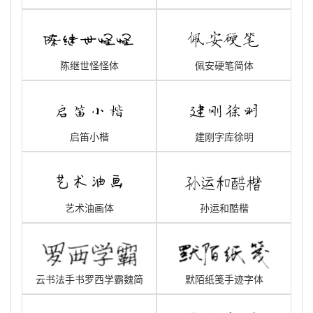
陈继世怪怪体
佩安硬笔简体
启笛小楷
建刚字库徐明
艺术油画体
孙运和酷楷
云书法手书罗西学霸魏简
默陌纸笺手迹字体