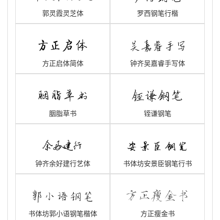
郭灵霞灵芝体
罗西钢笔行楷
方正启体简体
钟齐吴嘉睿手写体
胭脂草书
铚谦钢笔
钟齐余好建行艺体
书体坊安景臣钢笔行书
书体坊郭小语钢笔楷体
方正瘦金书