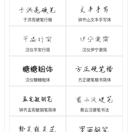
于洪亮硬笔行楷
钟齐山文丰手写体
汉仪平安行简
汉仪伊宁隶简
汉仪糖糖粗体
方正硬笔楷书简体
钟齐孟宪敏钢笔简体
蔡云汉硬笔书法