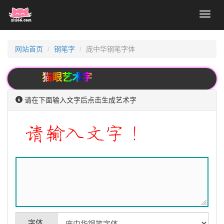
Toggl
naviga
网站首页
钢笔字
庞中华钢笔字体
猫眼艺术字
请在下面输入文字后点击生成艺术字
字体