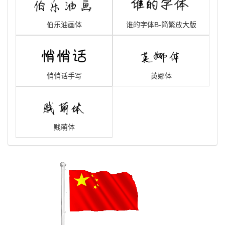
伯乐油画体
谁的字体B-简繁放大版
悄悄话手写
英娜体
贱萌体