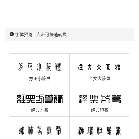
字体预览 . 点击可快速转换
方正小篆书
金文大篆体
经典方篆
经典印篆