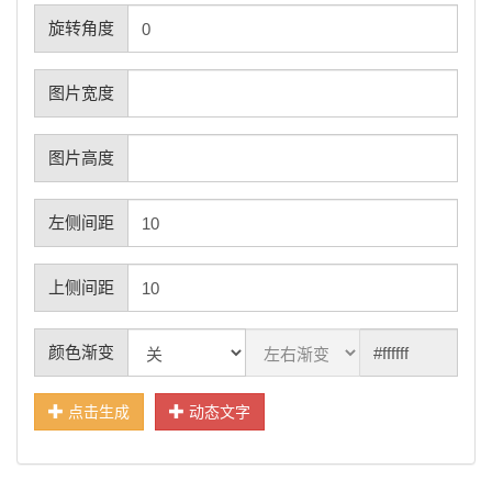
旋转角度
图片宽度
图片高度
左侧间距
上侧间距
颜色渐变
点击生成
动态文字