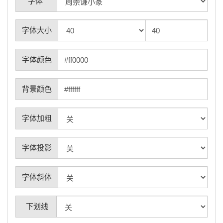
字体
字体大小
字体颜色
背景颜色
字体加粗
字体投影
字体斜体
下划线