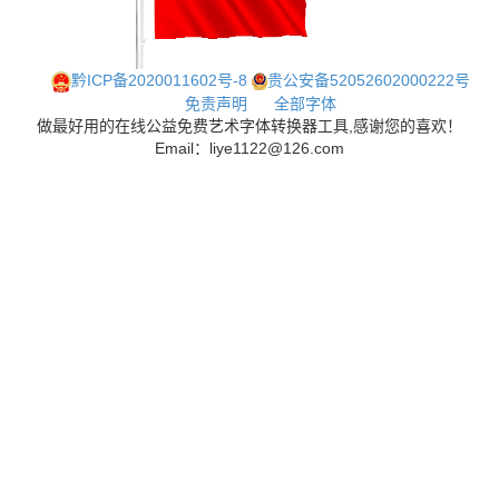
黔ICP备2020011602号-8
贵公安备52052602000222号
免责声明
全部字体
做最好用的在线公益免费艺术字体转换器工具,感谢您的喜欢！
Email：liye1122@126.com