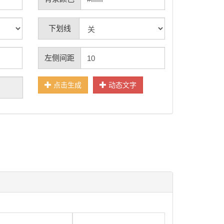
下划线
左侧间距
点击生成
动态文字