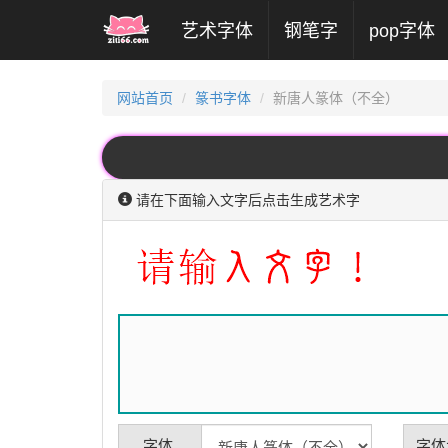
(current)
艺术字体
钢笔字
pop字体
网站首页
篆书字体
新唐人篆体（不全）
请在下面输入文字后点击生成艺术字
字体
字体