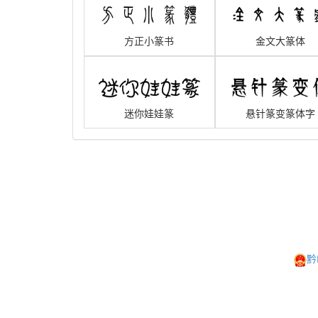
方正小篆书
金文大篆体
迷你娃娃篆
悬针篆变篆体字
黔