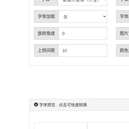
字体加粗
字体
旋转角度
图片
上侧间距
颜色
字体预览 . 点击可快速转换