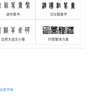
迷你篆书
汉仪粗篆字
北师大说文小篆
印章繁体方篆
全部字体