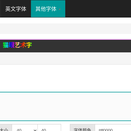
英文字体
其他字体
猫眼艺术字
大小
字体颜色