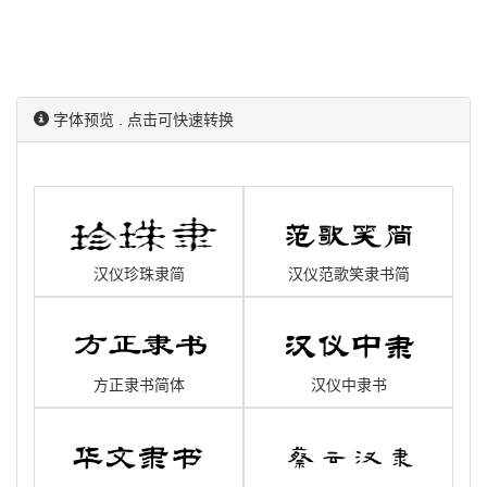
字体预览 . 点击可快速转换
汉仪珍珠隶简
汉仪范歌笑隶书简
方正隶书简体
汉仪中隶书