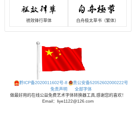
禚效锋行草体
白舟极太草书（繁体）
黔ICP备2020011602号-8
贵公安备52052602000222号
免责声明
全部字体
做最好用的在线公益免费艺术字体转换器工具,感谢您的喜欢！
Email：liye1122@126.com