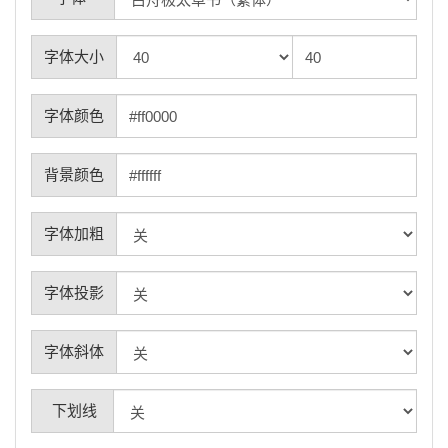
字体大小
字体颜色
背景颜色
字体加粗
字体投影
字体斜体
下划线