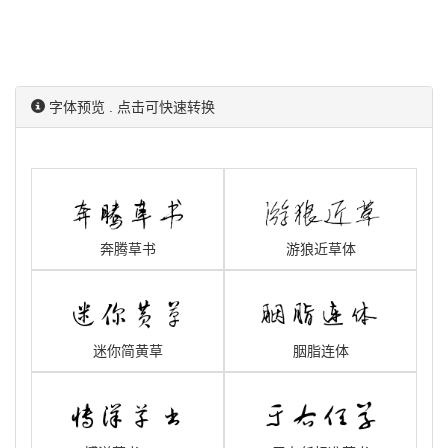
字体预览 . 点击可快速转换
奔腾草书
游狼近草体
迷你简黄草
胭脂连体