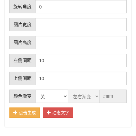
旋转角度
图片宽度
图片高度
左侧间距
上侧间距
颜色渐变
点击生成
动态文字