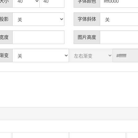
大小
字体颜色
投影
字体斜体
宽度
图片高度
渐变