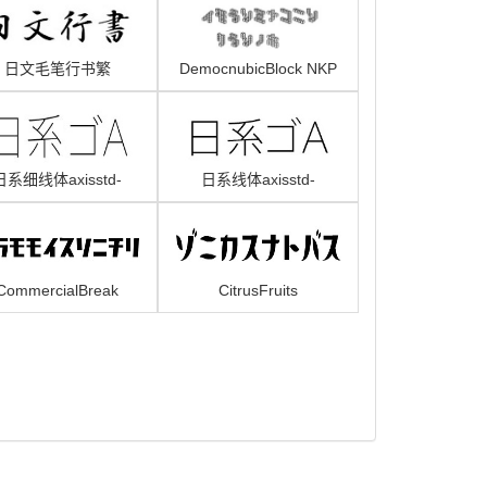
日文毛笔行书繁
DemocnubicBlock NKP
日系细线体axisstd-
日系线体axisstd-
ultralight
extralight
CommercialBreak
CitrusFruits