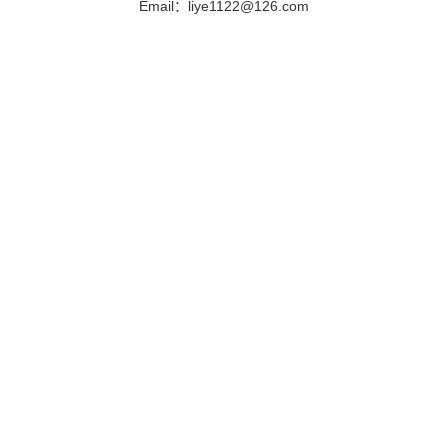
Email：liye1122@126.com