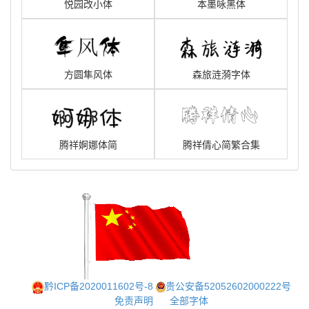
悦园改小体
本墨咏黑体
方圆隼风体
森旅涟漪字体
腾祥婀娜体简
腾祥倩心简繁合集
黔ICP备2020011602号-8
贵公安备52052602000222号
免责声明
全部字体