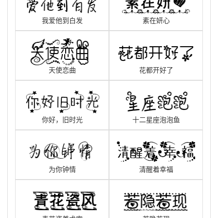
我爱他到白发
素在妍心
天使恋曲
花都开好了
你好，旧时光
十二星座泡泡鱼
为你钟情
清醒着幸福