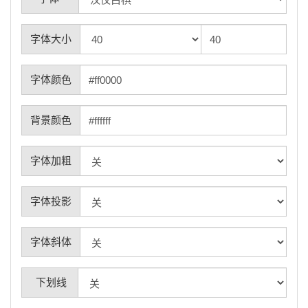
字体大小
字体颜色
背景颜色
字体加粗
字体投影
字体斜体
下划线