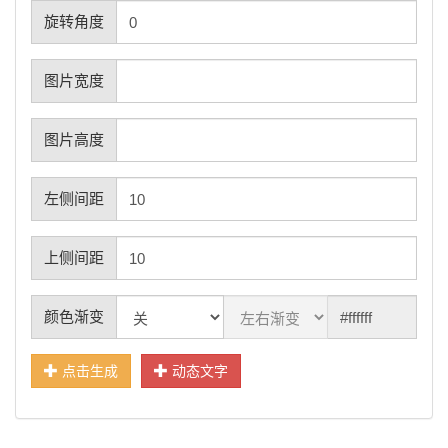
旋转角度
图片宽度
图片高度
左侧间距
上侧间距
颜色渐变
点击生成
动态文字