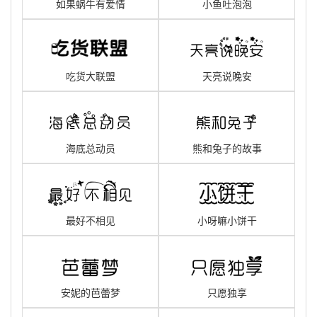
如果蜗牛有爱情
小鱼吐泡泡
吃货大联盟
天亮说晚安
海底总动员
熊和兔子的故事
最好不相见
小呀嘛小饼干
安妮的芭蕾梦
只愿独享