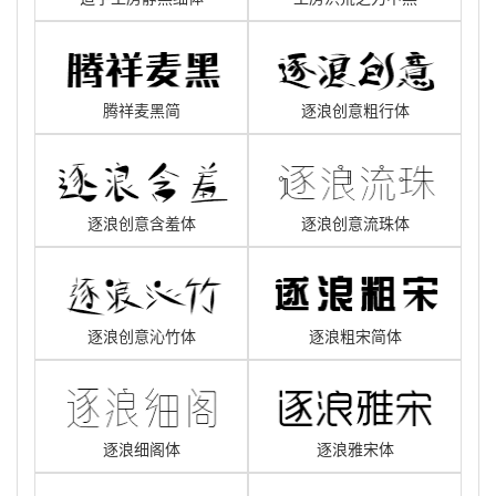
腾祥麦黑简
逐浪创意粗行体
逐浪创意含羞体
逐浪创意流珠体
逐浪创意沁竹体
逐浪粗宋简体
逐浪细阁体
逐浪雅宋体