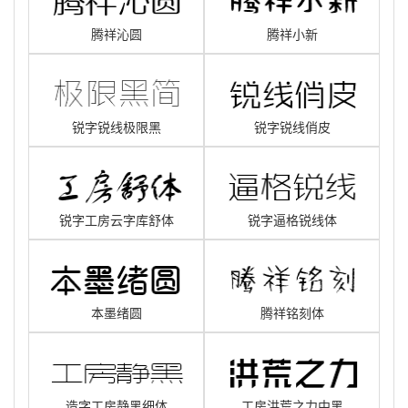
腾祥沁圆
腾祥小新
锐字锐线极限黑
锐字锐线俏皮
锐字工房云字库舒体
锐字逼格锐线体
本墨绪圆
腾祥铭刻体
造字工房静黑细体
工房洪荒之力中黑