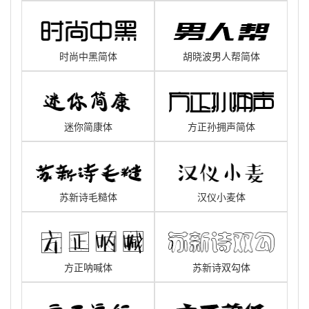
时尚中黑简体
胡晓波男人帮简体
迷你简康体
方正孙拥声简体
苏新诗毛糙体
汉仪小麦体
方正呐喊体
苏新诗双勾体