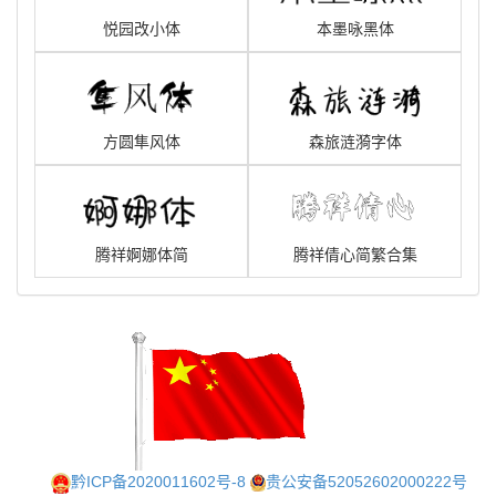
悦园改小体
本墨咏黑体
方圆隼风体
森旅涟漪字体
腾祥婀娜体简
腾祥倩心简繁合集
黔ICP备2020011602号-8
贵公安备52052602000222号