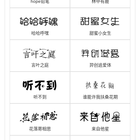
hope铅笔
林中有鹿
哈哈呼嘿
甜蜜小女生
言叶之庭
羿创追爱体
听不到
谁能许我扶桑花期
花落寄相思
来自他星