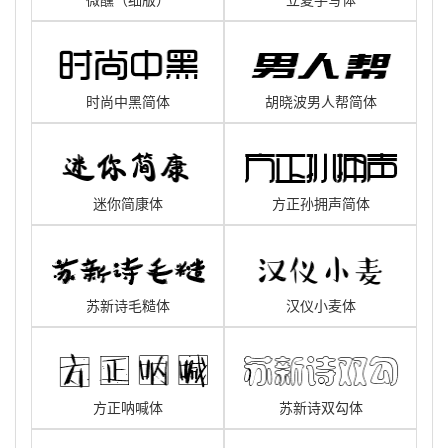
微醺（细版）
立夏手写体
时尚中黑简体
胡晓波男人帮简体
迷你简康体
方正孙拥声简体
苏新诗毛糙体
汉仪小麦体
方正呐喊体
苏新诗双勾体