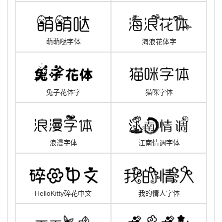
萌萌哒字体
海浪花体字
兔子花体字
猫咪字体
浪漫字体
江南情调字体
HelloKitty碎花中文
我的情人字体