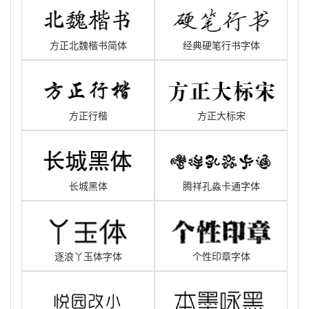
方正北魏楷书简体
经典硬笔行书字体
方正行楷
方正大标宋
长城黑体
腾祥孔淼卡通字体
逐浪丫玉体字体
个性印章字体