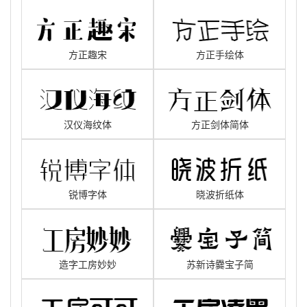
方正趣宋
方正手绘体
汉仪海纹体
方正剑体简体
锐博字体
晓波折纸体
造字工房妙妙
苏新诗爨宝子简