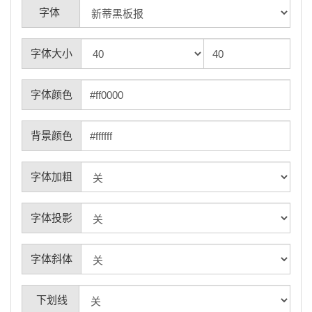
字体
字体大小
字体颜色
背景颜色
字体加粗
字体投影
字体斜体
下划线