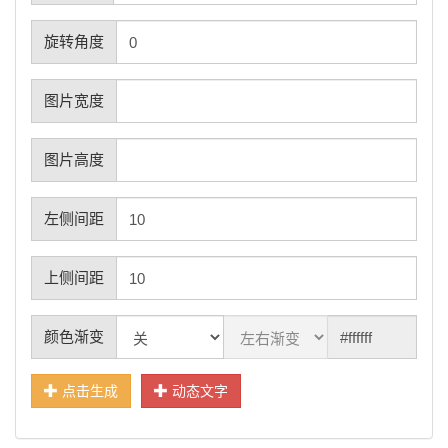
旋转角度
图片宽度
图片高度
左侧间距
上侧间距
颜色渐变
点击生成
动态文字