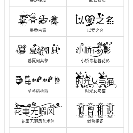
暴走梗漫
一起去看海
墨香古意
以爱之名
暮夏何其孽
小桥青巷暮花影
草莓桃桃熊
时光女与猫
花事无暇风艺术体
似曾相识