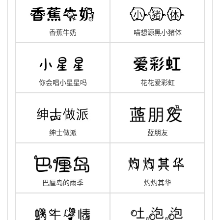
香蕉牛奶
喵想源黑小猪体
你会唱小星星吗
花花爱彩虹
绅士做派
蓝朋友
巴厘岛的雨季
灼灼其华