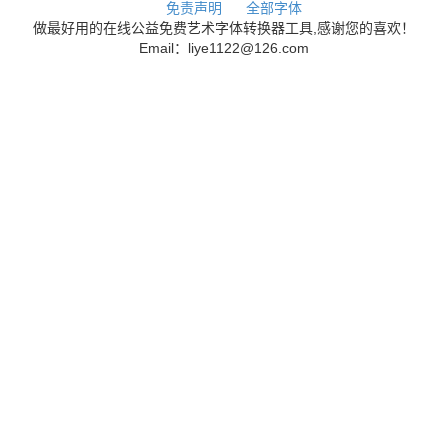
免责声明
全部字体
做最好用的在线公益免费艺术字体转换器工具,感谢您的喜欢！
Email：liye1122@126.com