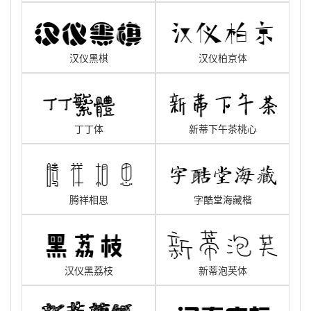
汉仪黑棋
汉仪柏京体
丁丁体
新蒂下午茶桃心
腾祥相思
字酷堂海藏楷
汉仪黑荔枝
新蒂泡芙体