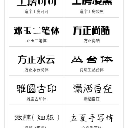
造字工房可可
造字工房凌黑
邓玉二笔体
方正尚酷
方正水云简体
肖进生丛台体
雅圆古印体
潇洒自在