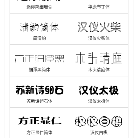
迷你简细珊瑚
华康布丁体
简清韵
汉仪火柴体
细谭黑简体
木头清庭体
苏新诗卵石体
汉仪太极体
方正显仁简体
汉仪白棋