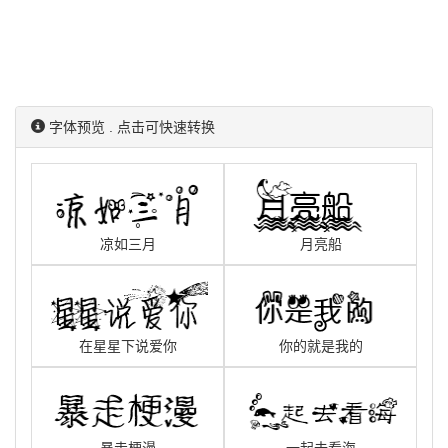
字体预览 . 点击可快速转换
凉如三月
月亮船
在星星下说爱你
你的就是我的