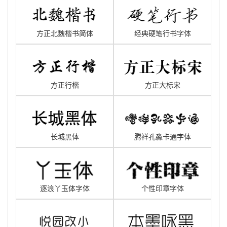
方正北魏楷书简体
经典硬笔行书字体
方正行楷
方正大标宋
长城黑体
腾祥孔淼卡通字体
逐浪丫玉体字体
个性印章字体