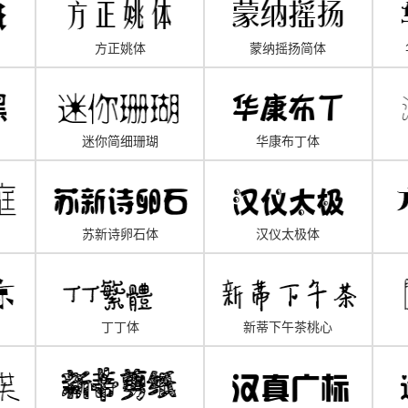
方正姚体
蒙纳摇扬简体
迷你简细珊瑚
华康布丁体
苏新诗卵石体
汉仪太极体
丁丁体
新蒂下午茶桃心