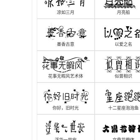
凉如三月
月亮船
墨香古意
以爱之名
花事无暇风艺术体
似曾相识
你好，旧时光
十二星座泡泡鱼
浮华一世安
文鼎花瓣体