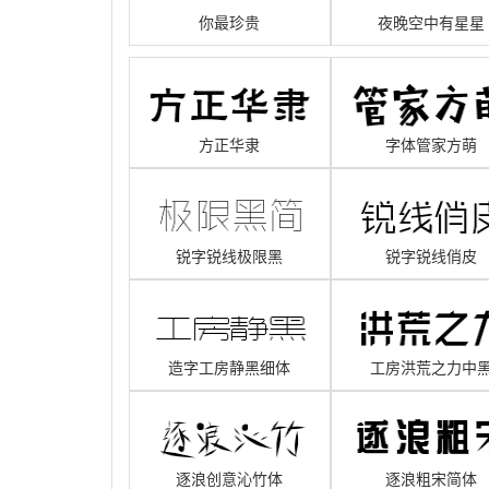
你最珍贵
夜晚空中有星星
方正华隶
字体管家方萌
锐字锐线极限黑
锐字锐线俏皮
造字工房静黑细体
工房洪荒之力中
逐浪创意沁竹体
逐浪粗宋简体