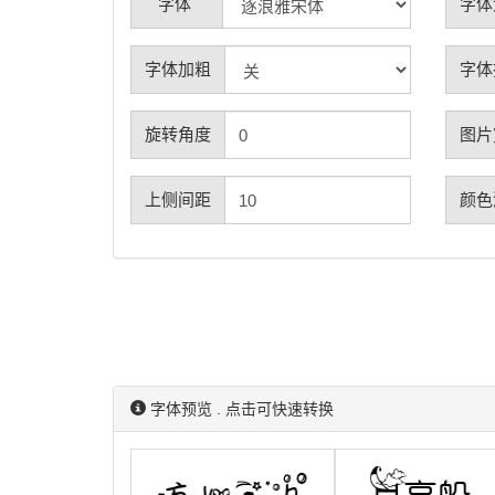
字体
字体
字体加粗
字体
旋转角度
图片
上侧间距
颜色
字体预览 . 点击可快速转换