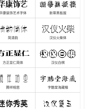
华康装饰艺术字体
新蒂黑板报
简清韵
汉仪火柴体
方正显仁简体
汉仪白棋
腾祥相思
字酷堂海藏楷