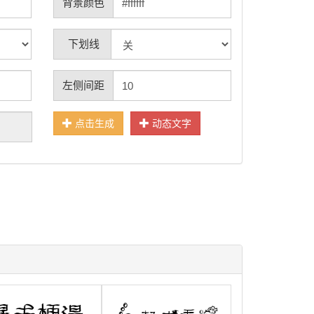
背景颜色
下划线
左侧间距
点击生成
动态文字