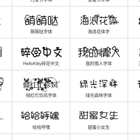
萌萌哒字体
海浪花体字
HelloKitty碎花中文
我的情人字体
倾红忙珍风字体
绿光森林字体
哈哈呼嘿
甜蜜小女生