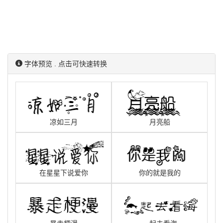
字体预览 . 点击可快速转换
凉如三月
月亮船
在星星下说爱你
你的就是我的