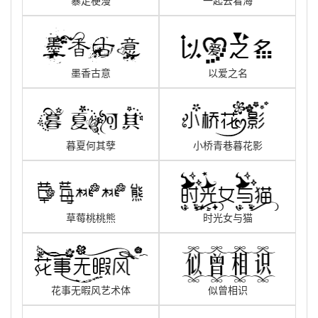
暴走梗漫
一起去看海
墨香古意
以爱之名
暮夏何其孽
小桥青巷暮花影
草莓桃桃熊
时光女与猫
花事无暇风艺术体
似曾相识