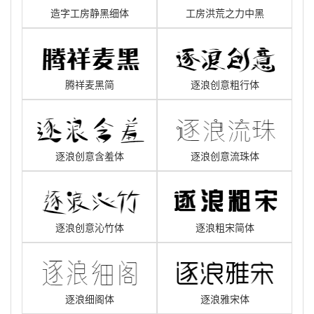
造字工房静黑细体
工房洪荒之力中黑
腾祥麦黑简
逐浪创意粗行体
逐浪创意含羞体
逐浪创意流珠体
逐浪创意沁竹体
逐浪粗宋简体
逐浪细阁体
逐浪雅宋体