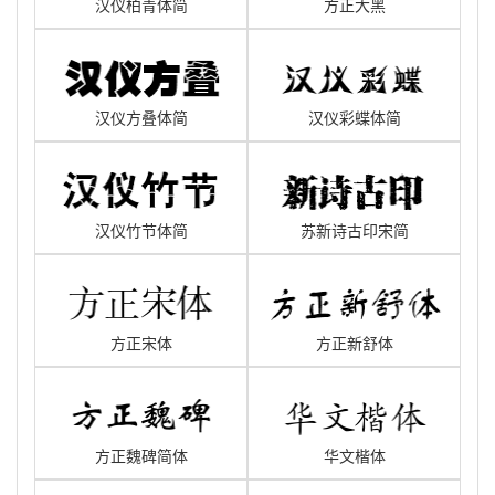
汉仪柏青体简
方正大黑
汉仪方叠体简
汉仪彩蝶体简
汉仪竹节体简
苏新诗古印宋简
方正宋体
方正新舒体
方正魏碑简体
华文楷体