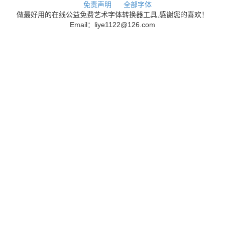
免责声明
全部字体
做最好用的在线公益免费艺术字体转换器工具,感谢您的喜欢！
Email：liye1122@126.com