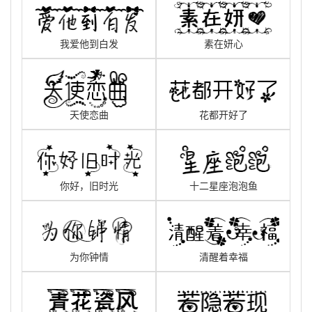
我爱他到白发
素在妍心
天使恋曲
花都开好了
你好，旧时光
十二星座泡泡鱼
为你钟情
清醒着幸福