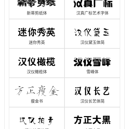
新蒂剪纸体
汉真广标艺术字体
迷你秀英
汉仪黛玉体简
汉仪橄榄体
雪峰体
瘦金书
汉仪长艺体简