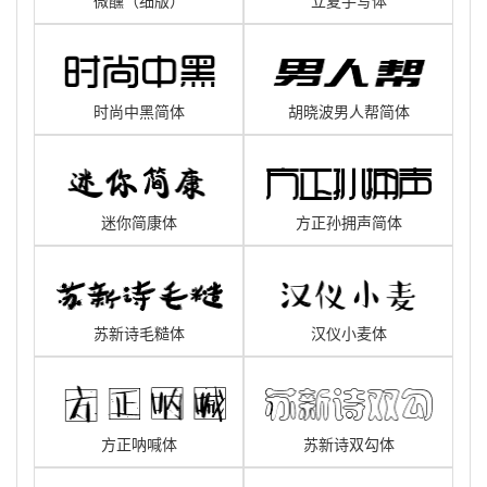
微醺（细版）
立夏手写体
时尚中黑简体
胡晓波男人帮简体
迷你简康体
方正孙拥声简体
苏新诗毛糙体
汉仪小麦体
方正呐喊体
苏新诗双勾体