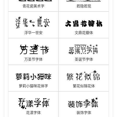
青花瓷美术字
若隐若现
浮华一世安
文鼎花瓣体
万圣节字体
圣诞节字体
萝莉小猫咪花体字
繁花似锦花体
花漾字体
装饰字体