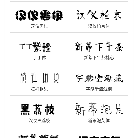
汉仪黑棋
汉仪柏京体
丁丁体
新蒂下午茶桃心
腾祥相思
字酷堂海藏楷
汉仪黑荔枝
新蒂泡芙体