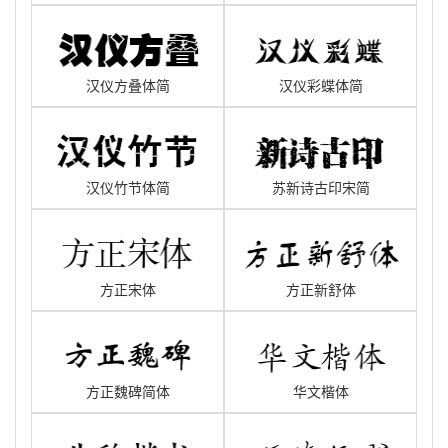
汉仪方叠体简
汉仪彩蝶体简
汉仪竹节体简
苏新诗古印宋简
方正宋体
方正新舒体
方正魏碑简体
华文楷体