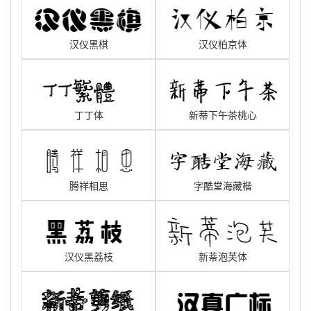
汉仪黑棋
汉仪柏京体
丁丁体
新蒂下午茶桃心
腾祥相思
字酷堂海藏楷
汉仪黑荔枝
新蒂泡芙体