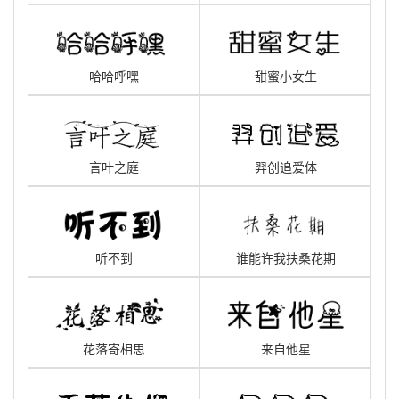
哈哈呼嘿
甜蜜小女生
言叶之庭
羿创追爱体
听不到
谁能许我扶桑花期
花落寄相思
来自他星