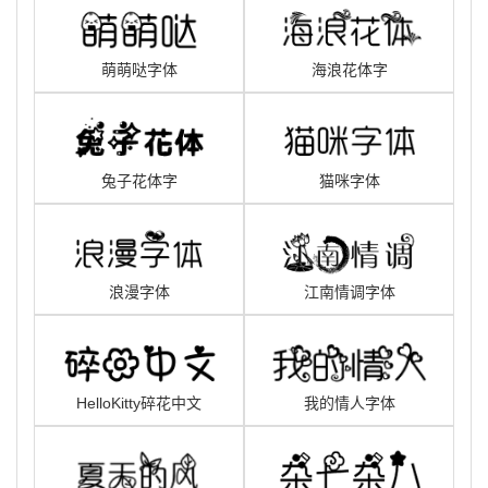
萌萌哒字体
海浪花体字
兔子花体字
猫咪字体
浪漫字体
江南情调字体
HelloKitty碎花中文
我的情人字体