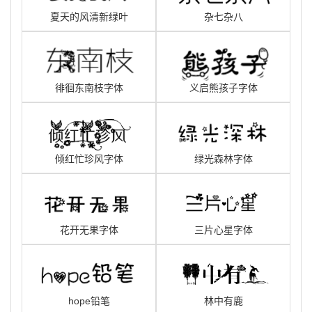
夏天的风清新绿叶
杂七杂八
徘徊东南枝字体
义启熊孩子字体
倾红忙珍风字体
绿光森林字体
花开无果字体
三片心星字体
hope铅笔
林中有鹿