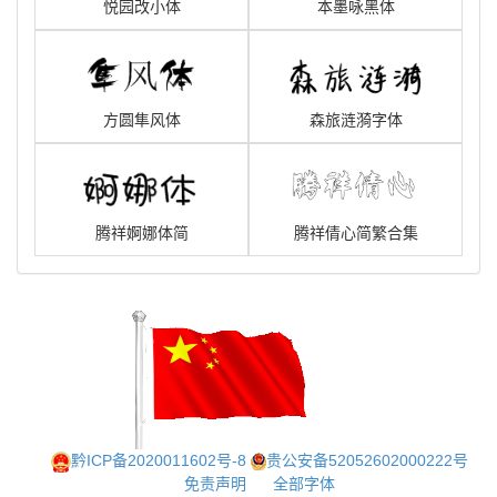
悦园改小体
本墨咏黑体
方圆隼风体
森旅涟漪字体
腾祥婀娜体简
腾祥倩心简繁合集
黔ICP备2020011602号-8
贵公安备52052602000222号
免责声明
全部字体