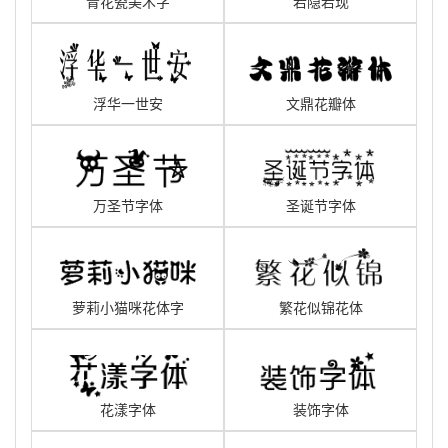
青花瓷美术字
若隐若现
浮华一世安
文鼎花瓣体
万圣节字体
圣诞节字体
萝莉小猫咪花体字
繁花似锦花体
花漾字体
装饰字体