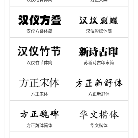
汉仪方叠体简
汉仪彩蝶体简
汉仪竹节体简
苏新诗古印宋简
方正宋体
方正新舒体
方正魏碑简体
华文楷体