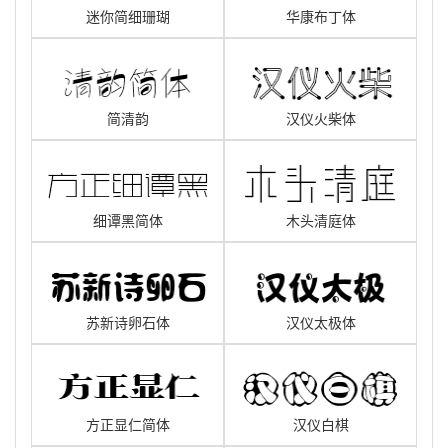
迷你简细珊瑚
华康布丁体
简清韵
汉仪火柴体
细谭黑简体
木头清庭体
苏新诗卵石体
汉仪太极体
方正显仁简体
汉仪白棋