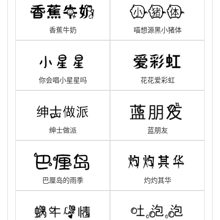
香蕉牛奶
喵想源黑小猪体
你会唱小星星吗
花花爱彩虹
绅士做派
蓝朋友
巴厘岛的雨季
灼灼其华