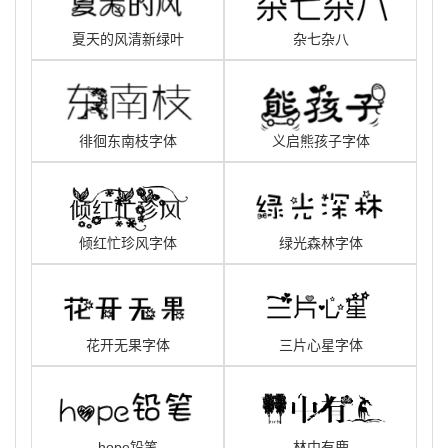
夏天的风清新绿叶
杂七杂八
徘徊东南枝字体
义启熊孩子字体
倾红忙珍风字体
绿光森林字体
花开无果字体
三片心星字体
hope铅笔
林中有鹿