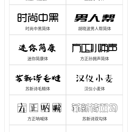
时尚中黑简体
胡晓波男人帮简体
迷你简康体
方正孙拥声简体
苏新诗毛糙体
汉仪小麦体
方正呐喊体
苏新诗双勾体