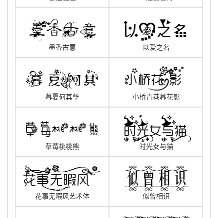
墨香古意
以爱之名
暮夏何其孽
小桥青巷暮花影
草莓桃桃熊
时光女与猫
花事无暇风艺术体
似曾相识