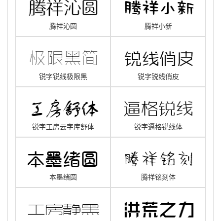
腾祥沁圆
腾祥小新
锐字锐线极限黑
锐字锐线俏皮
锐字工房云字库舒体
锐字逼格锐线体
本墨绪圆
腾祥铭刻体