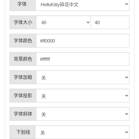
字体
字体大小
字体颜色
背景颜色
字体加粗
字体投影
字体斜体
下划线