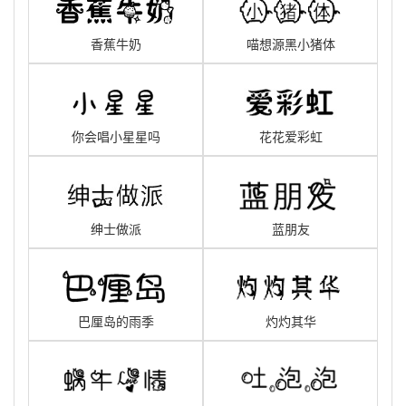
香蕉牛奶
喵想源黑小猪体
你会唱小星星吗
花花爱彩虹
绅士做派
蓝朋友
巴厘岛的雨季
灼灼其华