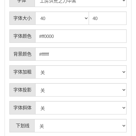
字体
字体大小
字体颜色
背景颜色
字体加粗
字体投影
字体斜体
下划线