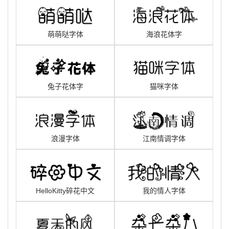
萌萌哒字体
海浪花体字
兔子花体字
猫咪字体
浪漫字体
江南情调字体
HelloKitty碎花中文
我的情人字体