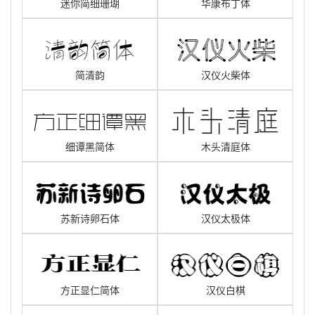
迷你简细珊瑚
华康布丁体
简清韵
汉仪火柴体
细谭黑简体
木头清庭体
苏新诗卵石体
汉仪太极体
方正显仁简体
汉仪白棋