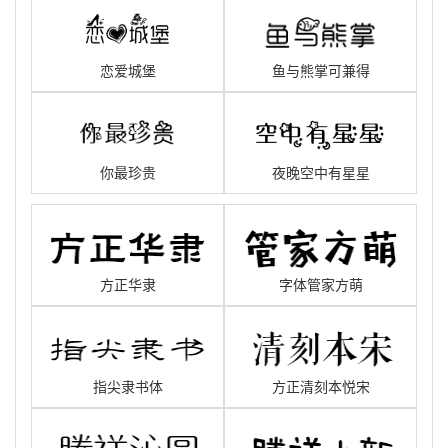
恋爱城堡
鱼与熊掌可兼得
你最珍贵
夜晚空中有星星
方正华隶
字体管家方萌
指尖隶书体
方正清刻本悦宋