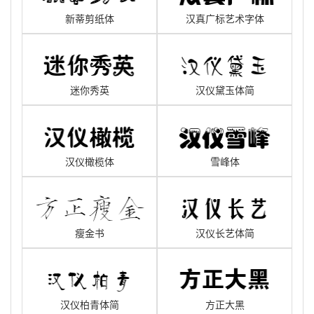
新蒂剪纸体
汉真广标艺术字体
迷你秀英
汉仪黛玉体简
汉仪橄榄体
雪峰体
瘦金书
汉仪长艺体简
汉仪柏青体简
方正大黑