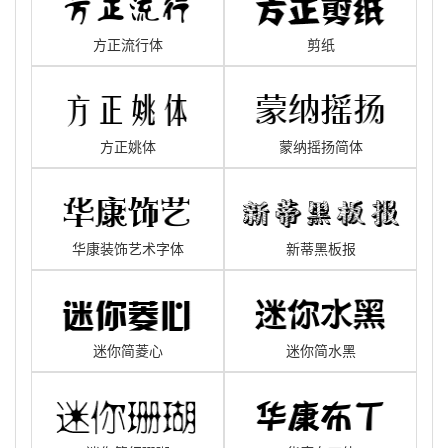
方正流行体
剪纸
方正姚体
蒙纳摇扬简体
华康装饰艺术字体
新蒂黑板报
迷你简菱心
迷你简水黑