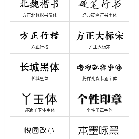
方正北魏楷书简体
经典硬笔行书字体
方正行楷
方正大标宋
长城黑体
腾祥孔淼卡通字体
逐浪丫玉体字体
个性印章字体