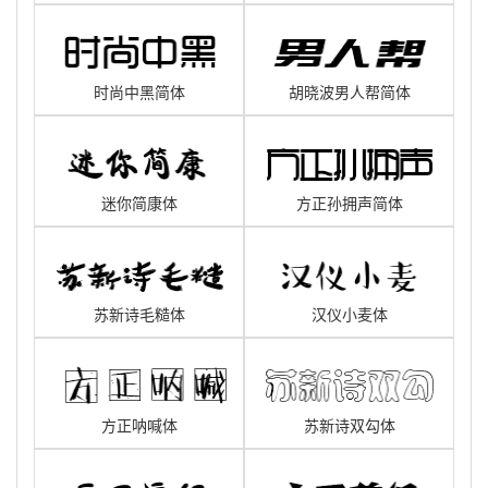
时尚中黑简体
胡晓波男人帮简体
迷你简康体
方正孙拥声简体
苏新诗毛糙体
汉仪小麦体
方正呐喊体
苏新诗双勾体