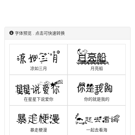
字体预览 . 点击可快速转换
凉如三月
月亮船
在星星下说爱你
你的就是我的
暴走梗漫
一起去看海