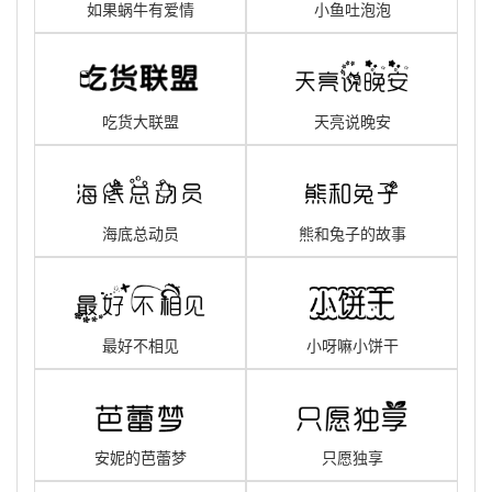
如果蜗牛有爱情
小鱼吐泡泡
吃货大联盟
天亮说晚安
海底总动员
熊和兔子的故事
最好不相见
小呀嘛小饼干
安妮的芭蕾梦
只愿独享