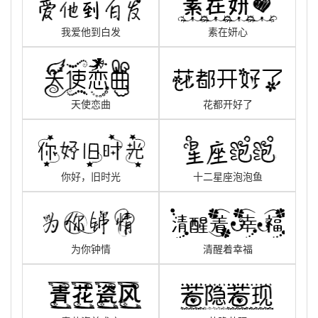
我爱他到白发
素在妍心
天使恋曲
花都开好了
你好，旧时光
十二星座泡泡鱼
为你钟情
清醒着幸福