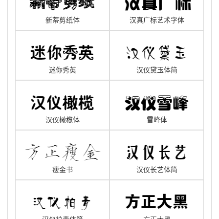
新蒂剪纸体
汉真广标艺术字体
迷你秀英
汉仪黛玉体简
汉仪橄榄体
雪峰体
瘦金书
汉仪长艺体简