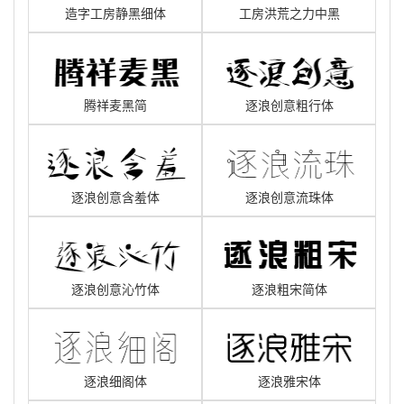
造字工房静黑细体
工房洪荒之力中黑
腾祥麦黑简
逐浪创意粗行体
逐浪创意含羞体
逐浪创意流珠体
逐浪创意沁竹体
逐浪粗宋简体
逐浪细阁体
逐浪雅宋体