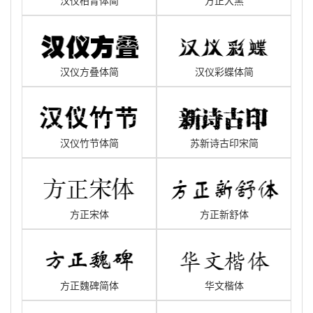
汉仪柏青体简
方正大黑
汉仪方叠体简
汉仪彩蝶体简
汉仪竹节体简
苏新诗古印宋简
方正宋体
方正新舒体
方正魏碑简体
华文楷体