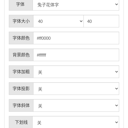
字体
字体大小
字体颜色
背景颜色
字体加粗
字体投影
字体斜体
下划线