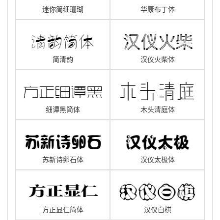
迷你简细珊瑚
华康布丁体
简清韵
汉仪火柴体
细谭黑简体
木头清庭体
苏新诗卵石体
汉仪太极体
方正显仁简体
汉仪白棋