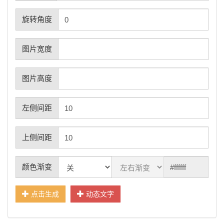
旋转角度
图片宽度
图片高度
左侧间距
上侧间距
颜色渐变
点击生成
动态文字