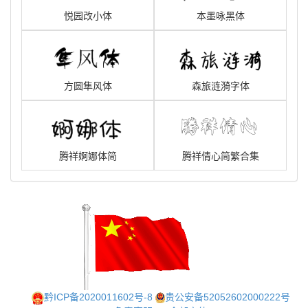
悦园改小体
本墨咏黑体
方圆隼风体
森旅涟漪字体
腾祥婀娜体简
腾祥倩心简繁合集
黔ICP备2020011602号-8
贵公安备52052602000222号