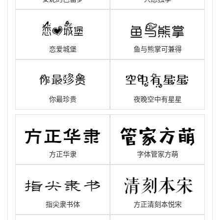
恋爱城堡
鱼与熊掌可兼得
你最珍贵
夜晚空中有星星
方正华隶
字体管家方萌
指尖隶书体
方正清刻本悦宋