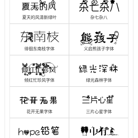
夏天的风清新绿叶
杂七杂八
徘徊东南枝字体
义启熊孩子字体
倾红忙珍风字体
绿光森林字体
花开无果字体
三片心星字体