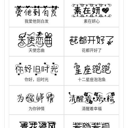
我爱他到白发
素在妍心
天使恋曲
花都开好了
你好，旧时光
十二星座泡泡鱼
为你钟情
清醒着幸福