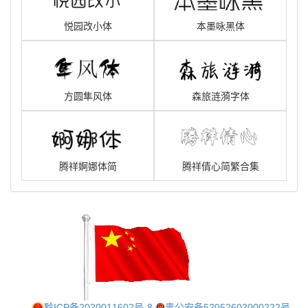
悦园改小体
本墨咏黑体
方圆隼风体
森旅涟漪字体
腾祥婀娜体简
腾祥倩心简繁合集
黔ICP备2020011602号-8
贵公安备52052602000222号