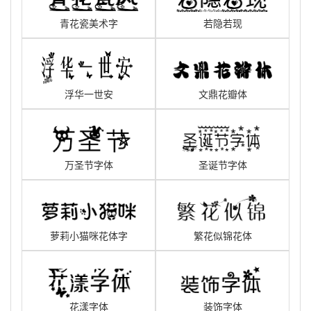
青花瓷美术字
若隐若现
浮华一世安
文鼎花瓣体
万圣节字体
圣诞节字体
萝莉小猫咪花体字
繁花似锦花体
花漾字体
装饰字体