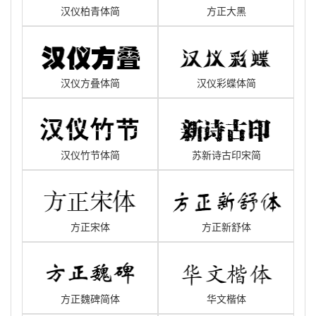
汉仪柏青体简
方正大黑
汉仪方叠体简
汉仪彩蝶体简
汉仪竹节体简
苏新诗古印宋简
方正宋体
方正新舒体
方正魏碑简体
华文楷体