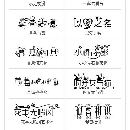
暴走梗漫
一起去看海
墨香古意
以爱之名
暮夏何其孽
小桥青巷暮花影
草莓桃桃熊
时光女与猫
花事无暇风艺术体
似曾相识